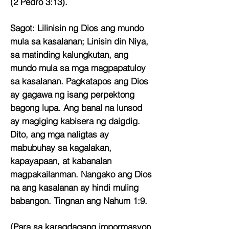
(2 Pedro 3:13).
Sagot:
Lilinisin ng Dios ang mundo
mula sa kasalanan; Linisin din Niya,
sa matinding kalungkutan, ang
mundo mula sa mga magpapatuloy
sa kasalanan. Pagkatapos ang Dios
ay gagawa ng isang perpektong
bagong lupa. Ang banal na lunsod
ay magiging kabisera ng daigdig.
Dito, ang mga naligtas ay
mabubuhay sa kagalakan,
kapayapaan, at kabanalan
magpakailanman. Nangako ang Dios
na ang kasalanan ay hindi muling
babangon. Tingnan ang Nahum 1:9.
(Para sa karagdagang impormasyon