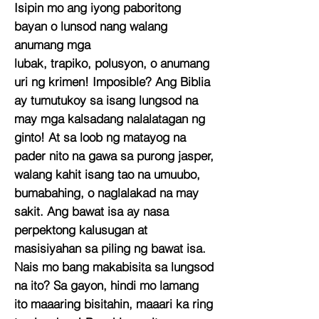
Isipin mo ang iyong paboritong
bayan o lunsod nang walang
anumang mga
lubak, trapiko, polusyon, o anumang
uri ng krimen! Imposible? Ang Biblia
ay tumutukoy sa isang lungsod na
may mga kalsadang nalalatagan ng
ginto! At sa loob ng matayog na
pader nito na gawa sa purong jasper,
walang kahit isang tao na umuubo,
bumabahing, o naglalakad na may
sakit. Ang bawat isa ay nasa
perpektong kalusugan at
masisiyahan sa piling ng bawat isa.
Nais mo bang makabisita sa lungsod
na ito? Sa gayon, hindi mo lamang
ito maaaring bisitahin, maaari ka ring