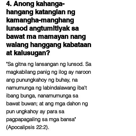
4. Anong kahanga-
hangang katangian ng
kamangha-manghang
lunsod angtumitiyak sa
bawat ma mamayan nang
walang hanggang kabataan
at kalusugan?
"Sa gitna ng lansangan ng lunsod. Sa
magkabilang panig ng ilog ay naroon
ang punungkahoy ng buhay, na
namumunga ng labindalawang iba't
ibang bunga, nanamumunga sa
bawat buwan; at ang mga dahon ng
pun ungkahoy ay para sa
pagpapagaling sa mga bansa"
(Apocalipsis 22:2).