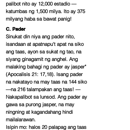
palibot nito ay 12,000 estadio —
katumbas ng 1,500 milya. Ito ay 375
milyang haba sa bawat panig!
C. Pader
Sinukat din niya ang pader nito,
isandaan at apatnapu't apat na siko
ang taas, ayon sa sukat ng tao, na
siyang ginagamit ng anghel. Ang
malaking bahagi ng pader ay jasper"
(Apocalisis 21: 17,18). Isang pader
na nakatayo na may taas na 144 siko
—na 216 talampakan ang taas! —
Nakapalibot sa lunsod. Ang pader ay
gawa sa purong jasper, na may
ningning at kagandahang hindi
mailalarawan.
Isipin mo: halos 20 palapag ang taas