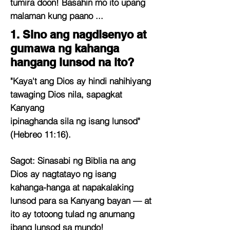
tumira doon! Basahin mo ito upang
malaman kung paano ...
1. Sino ang nagdisenyo at
gumawa ng kahanga
hangang lunsod na ito?
"Kaya't ang Dios ay hindi nahihiyang
tawaging Dios nila, sapagkat
Kanyang
ipinaghanda sila ng isang lunsod"
(Hebreo 11:16).
Sagot:
Sinasabi ng Biblia na ang
Dios ay nagtatayo ng isang
kahanga-hanga at napakalaking
lunsod para sa Kanyang bayan — at
ito ay totoong tulad ng anumang
ibang lunsod sa mundo!