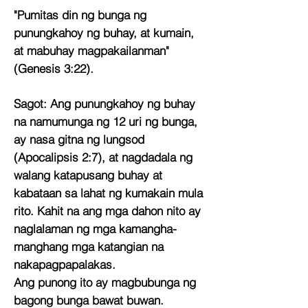
"Pumitas din ng bunga ng
punungkahoy ng buhay, at kumain,
at mabuhay
magpakailanman"
(Genesis 3:22).
Sagot:
Ang punungkahoy ng buhay
na namumunga ng 12 uri ng bunga,
ay nasa gitna ng lungsod
(Apocalipsis 2:7), at nagdadala ng
walang katapusang buhay at
kabataan sa lahat ng kumakain mula
rito. Kahit na ang mga dahon nito ay
naglalaman ng mga kamangha-
manghang mga katangian na
nakapagpapalakas.
Ang punong ito ay magbubunga ng
bagong bunga bawat buwan.