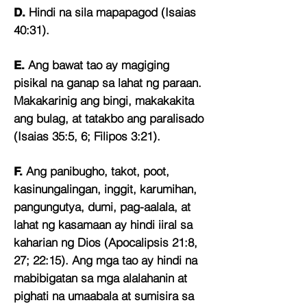
Hindi na sila mapapagod (Isaias
D.
40:31).
Ang bawat tao ay magiging
E.
pisikal na ganap sa lahat ng paraan.
Makakarinig ang bingi, makakakita
ang bulag, at tatakbo ang paralisado
(Isaias 35:5, 6; Filipos 3:21).
Ang panibugho, takot, poot,
F.
kasinungalingan, inggit, karumihan,
pangungutya, dumi, pag-aalala, at
lahat ng kasamaan ay hindi iiral sa
kaharian ng Dios (Apocalipsis 21:8,
27; 22:15). Ang mga tao ay hindi na
mabibigatan sa mga alalahanin at
pighati na umaabala at sumisira sa