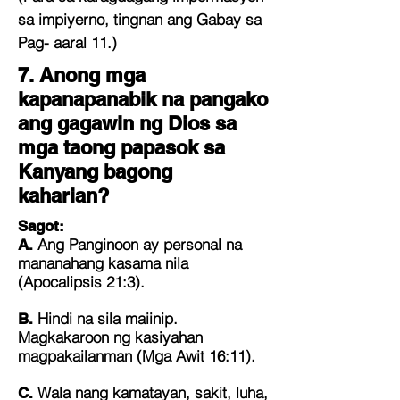
sa impiyerno, tingnan ang Gabay sa
Pag- aaral 11.)
7. Anong mga
kapanapanabik na pangako
ang gagawin ng Dios sa
mga taong papasok sa
Kanyang bagong
kaharian?
Sagot:
Ang Panginoon ay personal na
A.
mananahang kasama nila
(Apocalipsis 21:3).
Hindi na sila maiinip.
B.
Magkakaroon ng kasiyahan
magpakailanman (Mga Awit 16:11).
Wala nang kamatayan, sakit, luha,
C.