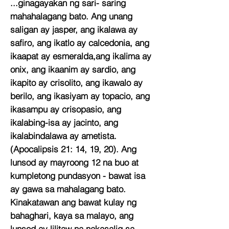
...ginagayakan ng sari- saring
mahahalagang bato. Ang unang
saligan ay jasper, ang ikalawa ay
safiro, ang ikatlo ay calcedonia, ang
ikaapat ay esmeralda,ang ikalima ay
onix, ang ikaanim ay sardio, ang
ikapito ay crisolito, ang ikawalo ay
berilo, ang ikasiyam ay topacio, ang
ikasampu ay crisopasio, ang
ikalabing-isa ay jacinto, ang
ikalabindalawa ay ametista.
(Apocalipsis 21: 14, 19, 20). Ang
lunsod ay mayroong 12 na buo at
kumpletong pundasyon - bawat isa
ay gawa sa mahalagang bato.
Kinakatawan ang bawat kulay ng
bahaghari, kaya sa malayo, ang
lunsod ay lilitaw na nakasalig sa